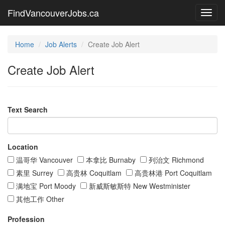
FindVancouverJobs.ca
Toggl
navig
Home
Job Alerts
Create Job Alert
Create Job Alert
Text Search
Location
温哥华 Vancouver
本拿比 Burnaby
列治文 Richmond
素里 Surrey
高贵林 Coquitlam
高贵林港 Port Coquitlam
满地宝 Port Moody
新威斯敏斯特 New Westminister
其他工作 Other
Profession